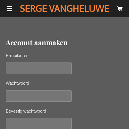
SERGE VANGHELUWE
Ga
direct
naar
de
hoofdinhoud
Account aanmaken
E-mailadres
Wachtwoord
Bevestig wachtwoord